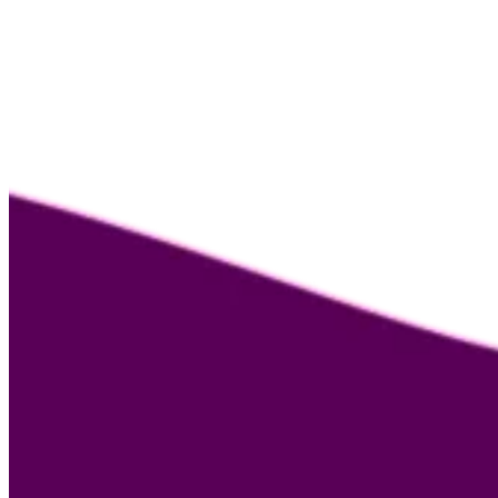
Nosotras
Guía de la menopausia
Menotest
Asesoría médica
Empresas
Educación
Andropausia
Contacto
Términos y condiciones
Términos y condiciones de asesoría médica
Aviso de privacidad