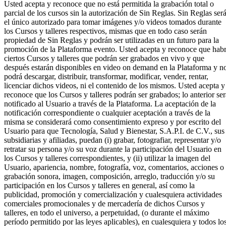
Usted acepta y reconoce que no está permitida la grabación total o
parcial de los cursos sin la autorización de Sin Reglas. Sin Reglas ser
el único autorizado para tomar imágenes y/o videos tomados durante
los Cursos y talleres respectivos, mismas que en todo caso serán
propiedad de Sin Reglas y podrán ser utilizadas en un futuro para la
promoción de la Plataforma evento. Usted acepta y reconoce que hab
ciertos Cursos y talleres que podrán ser grabados en vivo y que
después estarán disponibles en video on demand en la Plataforma y n
podrá descargar, distribuir, transformar, modificar, vender, rentar,
licenciar dichos videos, ni el contenido de los mismos. Usted acepta y
reconoce que los Cursos y talleres podrán ser grabados; lo anterior ser
notificado al Usuario a través de la Plataforma. La aceptación de la
notificación correspondiente o cualquier aceptación a través de la
misma se considerará como consentimiento expreso y por escrito del
Usuario para que Tecnología, Salud y Bienestar, S.A.P.I. de C.V., sus
subsidiarias y afiliadas, puedan (i) grabar, fotografiar, representar y/o
retratar su persona y/o su voz durante la participación del Usuario en
los Cursos y talleres correspondientes, y (ii) utilizar la imagen del
Usuario, apariencia, nombre, fotografía, voz, comentarios, acciones o
grabación sonora, imagen, composición, arreglo, traducción y/o su
participación en los Cursos y talleres en general, así como la
publicidad, promoción y comercialización y cualesquiera actividades
comerciales promocionales y de mercadería de dichos Cursos y
talleres, en todo el universo, a perpetuidad, (o durante el máximo
período permitido por las leyes aplicables), en cualesquiera y todos lo