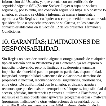
información del Usuario, ya que cuenta con un certificado de
seguridad vigente SSL (Secure Sockets Layer o capa de sockets
seguros) y, por lo tanto, una conexión segura vía https. No obstante lo
anterior, el Usuario se obliga a informar de manera inmediata y
oportuna a Sin Reglas de cualquier uso comprometido o no autorizad
que identifique o sospeche respecto de su Cuenta, en los datos de
contacto establecidos en la Sección 12 de los presentes Términos y
Condiciones.
10. GARANTÍAS; LIMITACIONES DE
RESPONSABILIDAD.
Sin Reglas no hace declaración alguna u otorga garantía de cualquier
tipo en relación con la Plataforma y su Contenido, ya sea expresa o
implícita, incluyendo, pero no limitado a cualesquiera garantías
implícitas de idoneidad para un propósito particular, disponibilidad,
integridad, compatibilidad o ausencia de violaciones a derechos de
propiedad intelectual, recomendaciones, sugerencias, cuestionarios,
entre otros. De conformidad con lo anterior, el Usuario acepta y
reconoce que pueden existir interrupciones, bloqueos, imposibilidad d
acceso, pérdidas, interferencias y errores al utilizar la Plataforma, e
inclusive el mismo puede tener spywares (programas espías), malwar
(programas maliciosos) u otras vulneraciones de seguridad; por lo
tanto, Sin Reglas no asume responsabilidad alguna derivado de lo