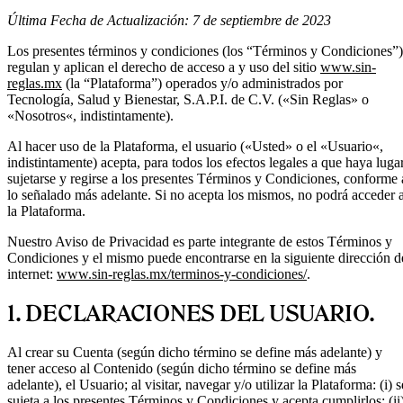
Última Fecha de Actualización: 7 de septiembre de 2023
Los presentes términos y condiciones (los “Términos y Condiciones”)
regulan y aplican el derecho de acceso a y uso del sitio
www.sin-
reglas.mx
(la “Plataforma”) operados y/o administrados por
Tecnología, Salud y Bienestar, S.A.P.I. de C.V. («Sin Reglas» o
«Nosotros«, indistintamente).
Al hacer uso de la Plataforma, el usuario («Usted» o el «Usuario«,
indistintamente) acepta, para todos los efectos legales a que haya lugar
sujetarse y regirse a los presentes Términos y Condiciones, conforme 
lo señalado más adelante. Si no acepta los mismos, no podrá acceder 
la Plataforma.
Nuestro Aviso de Privacidad es parte integrante de estos Términos y
Condiciones y el mismo puede encontrarse en la siguiente dirección d
internet:
www.sin-reglas.mx/terminos-y-condiciones/
.
1. DECLARACIONES DEL USUARIO.
Al crear su Cuenta (según dicho término se define más adelante) y
tener acceso al Contenido (según dicho término se define más
adelante), el Usuario; al visitar, navegar y/o utilizar la Plataforma: (i) s
sujeta a los presentes Términos y Condiciones y acepta cumplirlos; (ii