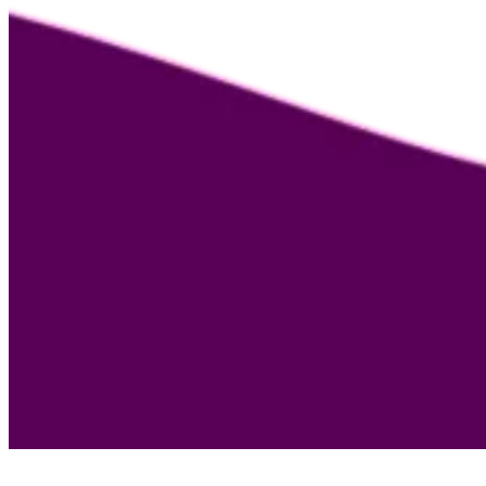
Nosotras
Guía de la menopausia
Menotest
Asesoría médica
Empresas
Educación
Andropausia
Contacto
Términos y condiciones
Términos y condiciones de asesoría médica
Aviso de privacidad